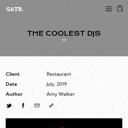
0
THE COOLEST DJS
Client
Restaurant
Date
July, 2019
Author
Amy Walker