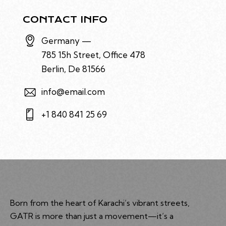
CONTACT INFO
Germany —
785 15h Street, Office 478
Berlin, De 81566
info@email.com
+1 840 841 25 69
Born from the heart of Karachi’s vibrant streets,
GATR is more than just a movement—it’s a