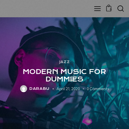
0
JAZZ
MODERN MUSIC FOR
DUMMIES
April 21, 2020
0
Comments
DARABU