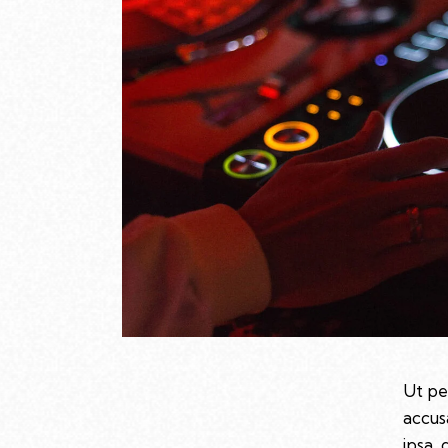
Ut pe
accus
ipsa, 