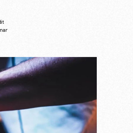
dit
inar