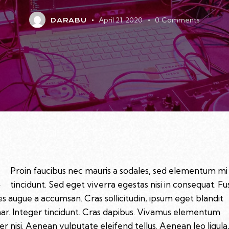
April 21, 2020
0
Comments
DARABU
Q
Proin faucibus nec mauris a sodales, sed elementum mi
tincidunt. Sed eget viverra egestas nisi in consequat. F
es augue a accumsan. Cras sollicitudin, ipsum eget blandit
nar. Integer tincidunt. Cras dapibus. Vivamus elementum
r nisi. Aenean vulputate eleifend tellus. Aenean leo ligula