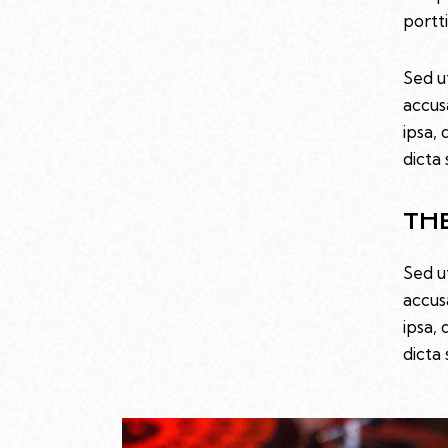
portt
Sed u
accus
ipsa, 
dicta 
TH
Sed u
accus
ipsa, 
dicta 