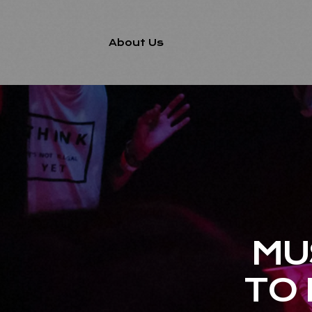
About Us
MU
TO 