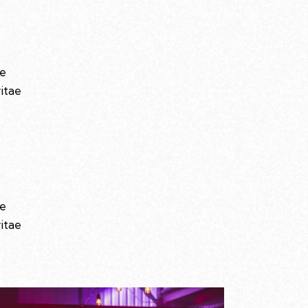
ue
vitae
ue
vitae