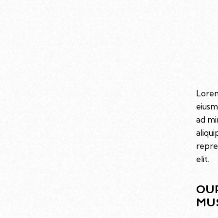
Lorem
eiusm
ad mi
aliqu
repre
elit.
OU
MU