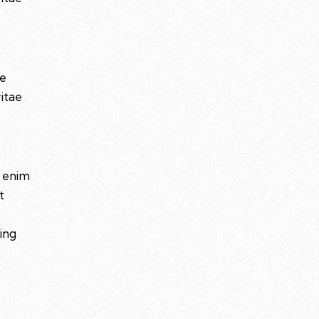
ue
vitae
t enim
t
ing