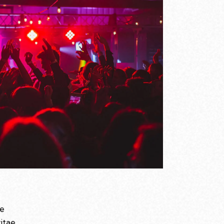
ue
vitae