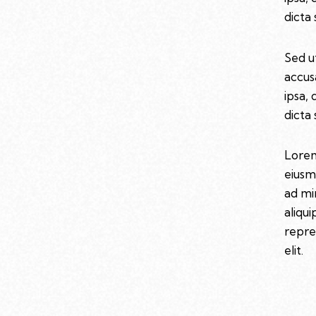
dicta 
Sed u
accus
ipsa, 
dicta 
Lorem
eiusm
ad mi
aliqu
repre
elit.