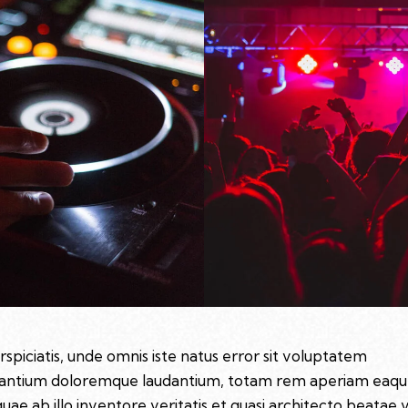
rspiciatis, unde omnis iste natus error sit voluptatem
antium doloremque laudantium, totam rem aperiam eaq
quae ab illo inventore veritatis et quasi architecto beatae 