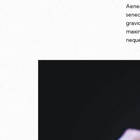
Aenea
senec
gravid
maxim
neque 