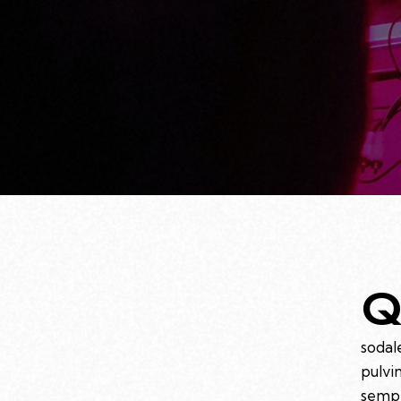
sodal
pulvi
sempe