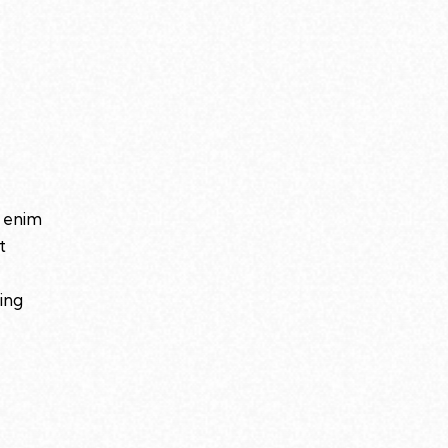
t enim
t
ing