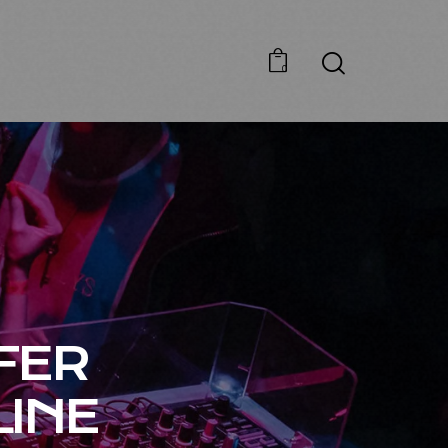
0
FER
LINE