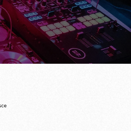
usce
,